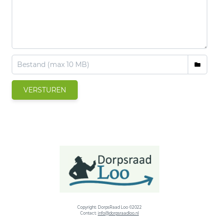
VERSTUREN
Copyright: DorpsRaad Loo ©2022
Contact:
info@dorpsraadloo.nl